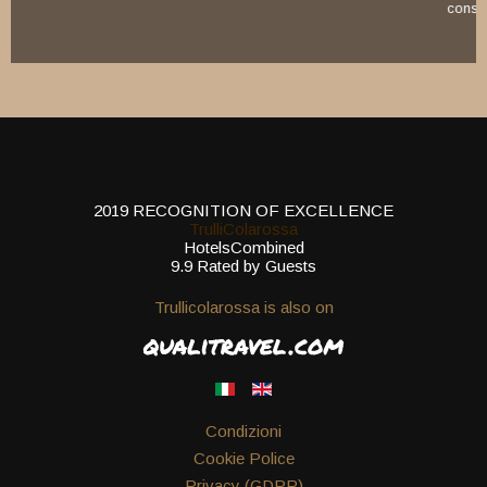
consigliatissimo .. ci torneremo sicuramente (Giuli
Facebook)
2019
RECOGNITION OF EXCELLENCE
TrulliColarossa
HotelsCombined
9.9
Rated by Guests
Trullicolarossa is also on
Condizioni
Cookie Police
Privacy (GDPR)