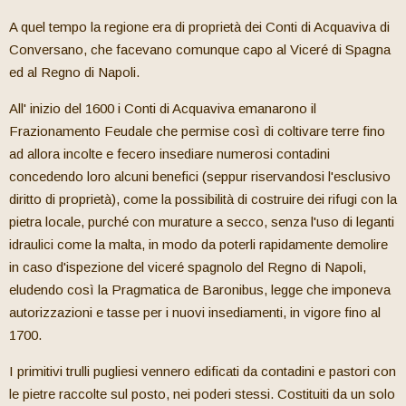
A quel tempo la regione era di proprietà dei Conti di Acquaviva di
Conversano, che facevano comunque capo al Viceré di Spagna
ed al Regno di Napoli.
All' inizio del 1600 i Conti di Acquaviva emanarono il
Frazionamento Feudale che permise così di coltivare terre fino
ad allora incolte e fecero insediare numerosi contadini
concedendo loro alcuni benefici (seppur riservandosi l'esclusivo
diritto di proprietà), come la possibilità di costruire dei rifugi con la
pietra locale, purché con murature a secco, senza l'uso di leganti
idraulici come la malta, in modo da poterli rapidamente demolire
in caso d'ispezione del viceré spagnolo del Regno di Napoli,
eludendo così la Pragmatica de Baronibus, legge che imponeva
autorizzazioni e tasse per i nuovi insediamenti, in vigore fino al
1700.
I primitivi trulli pugliesi vennero edificati da contadini e pastori con
le pietre raccolte sul posto, nei poderi stessi. Costituiti da un solo