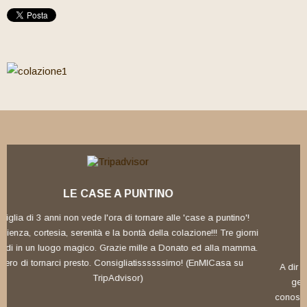
e 'case a puntino'!
lazione!!! Tre giorni
POSTO MERAVIGLIOSO
nato ed alla mamma.
mo! (EnMICasa su
A dir poco fantastico. Un ambiente rilassante e famil
gentilissimi i quali ti accompagnano in tutto e pe
conoscenza della Puglia...siamo stati trattati come de